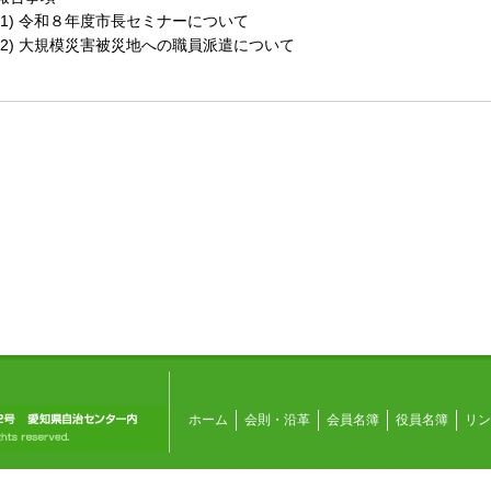
(1) 令和８年度市長セミナーについて
(2) 大規模災害被災地への職員派遣について
ホーム
会則・沿革
会員名簿
役員名簿
リン