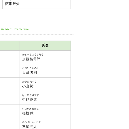
伊藤 辰矢
氏名
かとう じょうじろう
加藤 錠司郎
おおた たかのり
太田 考則
おやま たすく
小山 祐
なかの まさやす
中野 正康
いながき たけし
稲垣 武
みつぼし もとひと
三星 元人