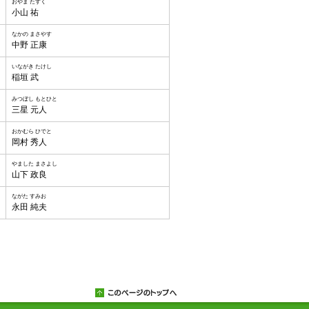
おやま たすく
小山 祐
なかの まさやす
中野 正康
いながき たけし
稲垣 武
みつぼし もとひと
三星 元人
おかむら ひでと
岡村 秀人
やました まさよし
山下 政良
ながた すみお
永田 純夫