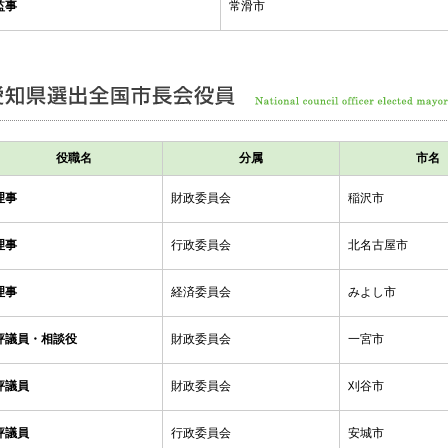
監事
常滑市
役職名
分属
市名
理事
財政委員会
稲沢市
理事
行政委員会
北名古屋市
理事
経済委員会
みよし市
評議員・相談役
財政委員会
一宮市
評議員
財政委員会
刈谷市
評議員
行政委員会
安城市