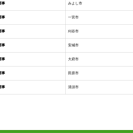
理事
みよし市
理事
一宮市
理事
刈谷市
理事
安城市
理事
大府市
理事
田原市
理事
清須市