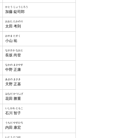
かとう じょうじろう
加藤 錠司郎
おおた たかのり
太田 考則
おやま たすく
小山 祐
ながさか なおと
長坂 尚登
なかの まさやす
中野 正康
あまの まさき
天野 正基
はなだ かつしげ
花田 勝重
いしかわ ともこ
石川 智子
うちだ やすひろ
内田 康宏
いとう たつや