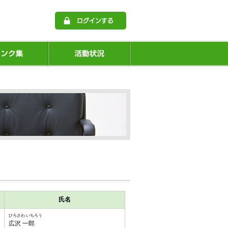
氏名
ひろさわ いちろう
広沢 一郎