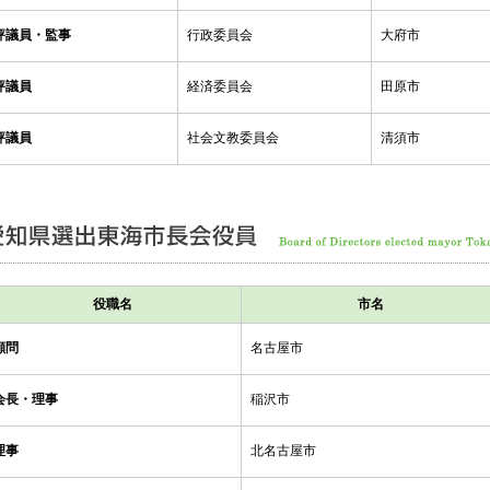
評議員・監事
行政委員会
大府市
評議員
経済委員会
田原市
評議員
社会文教委員会
清須市
役職名
市名
顧問
名古屋市
会長・理事
稲沢市
理事
北名古屋市