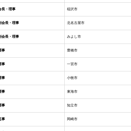
会長・理事
稲沢市
副会長・理事
北名古屋市
副会長・理事
みよし市
理事
豊橋市
理事
一宮市
理事
小牧市
理事
東海市
理事
知立市
監事
岡崎市