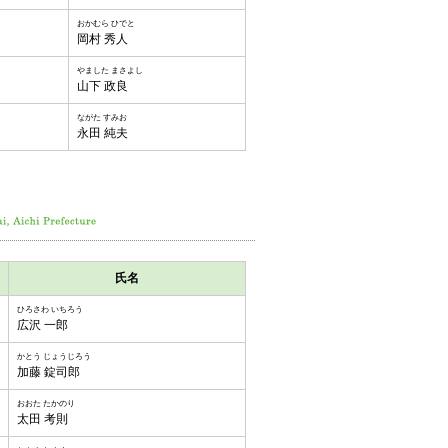
おかむら ひでと
岡村 秀人
やました まさよし
山下 政良
ながた すみお
永田 純夫
氏名
ひろさわ いちろう
広沢 一郎
かとう じょうじろう
加藤 錠司郎
おおた たかのり
太田 考則