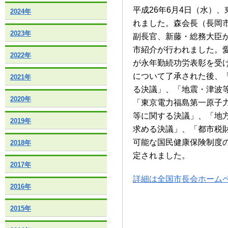
平成26年6月4日（水）
2024年
れました。森会長（長岡
2023年
副長官、新藤・総務大臣
市紹介が行われました。
2022年
が永年勤続功労表彰を受
について了承された後、
2021年
る決議」、「地震・津波
2020年
「東京電力福島第一原子
等に関する決議」、「地
2019年
求める決議」、「都市税
可能な国民健康保険制度
2018年
定されました。
2017年
詳細は全国市長会ホーム
2016年
2015年