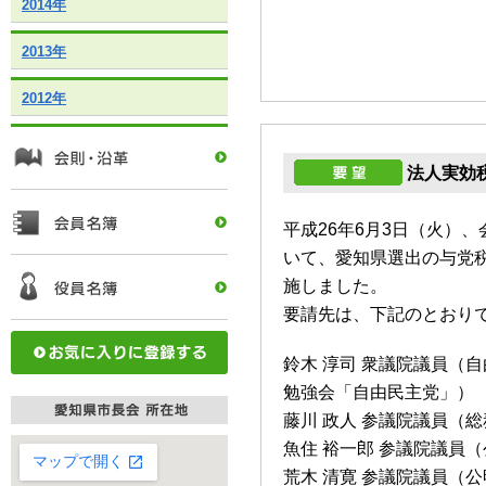
2014年
2013年
2012年
法人実効
平成26年6月3日（火）
いて、愛知県選出の与党
施しました。
要請先は、下記のとおり
鈴木 淳司 衆議院議員（
勉強会「自由民主党」）
藤川 政人 参議院議員（
魚住 裕一郎 参議院議員
荒木 清寛 参議院議員（