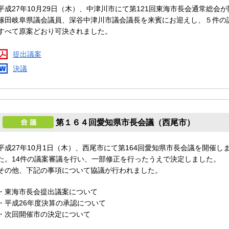
平成27年10月29日（木）、中津川市にて第121回東海市長会通常総
篠田岐阜県議会議員、深谷中津川市議会議長を来賓にお迎えし、５件の
すべて原案どおり可決されました。
提出議案
決議
第１６４回愛知県市長会議（西尾市）
平成27年10月1日（木）、西尾市にて第164回愛知県市長会議を開催し
た。14件の議案審議を行い、一部修正を行ったうえで決定しました。
その他、下記の事項について協議が行われました。
・東海市長会提出議案について
・平成26年度決算の承認について
・次回開催市の決定について