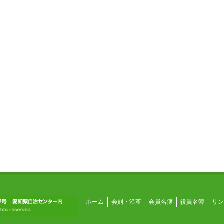
ホーム
会則・沿革
会員名簿
役員名簿
リン